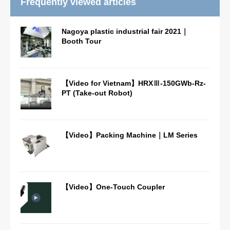
Frequently viewed articles
Nagoya plastic industrial fair 2021｜
Booth Tour
【Video for Vietnam】HRXⅢ-150GWb-Rz-
PT (Take-out Robot)
【Video】Packing Machine｜LM Series
【Video】One-Touch Coupler