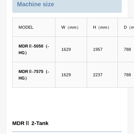
Machine size
MODEL
W（mm）
H（mm）
D（
MDRⅡ-5050（-
1629
1957
788
HG）
MDRⅡ-7575（-
1629
2237
788
HG）
MDRⅡ 2-Tank