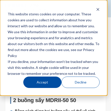
HARMO Co., Ltd.
Guide of process improvement
This website stores cookies on your computer. These
in Injection molding
cookies are used to collect information about how you
interact with our website and allow us to remember you.
Top
We use this information in order to improve and customize
your browsing experience and for analytics and metrics
【Video for Vietnam】2-Tank
about our visitors both on this website and other media. To
Blog for productivity improvement
Dehumidifier
find out more about the cookies we use, see our
Privacy
Policy
If you decline, your information won’t be tracked when you
Dehumidifying dryer (Quality stabilization)
Webinar
visit this website. A single cookie will be used in your
browser to remember your preference not to be tracked.
Accept
Decline
2025.09.02
Webinar report
2 buồng sấy MDRII-50 50
Video library