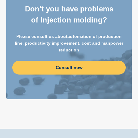
Don't you have problems
of Injection molding?
Please consult us about
automation of production
line, productivity improvement, cost and manpower
reduction
Consult now