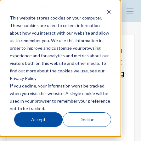
HARMO Co., Ltd.
Guide of process improvement
This website stores cookies on your computer.
in Injection molding
These cookies are used to collect information
about how you interact with our website and allow
Top
us to remember you. We use this information in
order to improve and customize your browsing
【For Vietnam】Thời gian chu
experience and for analytics and metrics about our
Blog for productivity improvement
kỳ ngắn hơn 62% so với robot
visitors both on this website and other media. To
find out more about the cookies we use, see our
xi lanh khí, giúp cải thiện đáng
Privacy Policy
Webinar
kể năng suất
If you decline, your information won’t be tracked
when you visit this website. A single cookie will be
used in your browser to remember your preference
EXZⅡ (Reduce mold changing time and take-out time)
Webinar report
not to be tracked.
Accept
Decline
2024.12.20
Video library