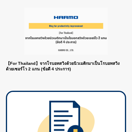
【For Thailand】จากโรบอทสวิงด้วยนิวเมติกมาเป็นโรบอทสวิง
ด้วยเซอร์โว 2 แกน (ข้อดี 4 ประการ)