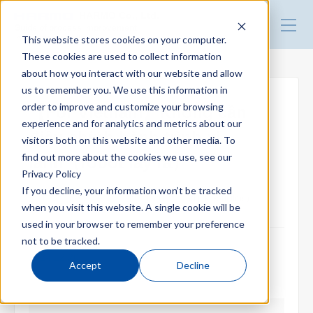
HARMO Co., Ltd.
Guide of process improvement
This website stores cookies on your computer.
in Injection molding
These cookies are used to collect information
about how you interact with our website and allow
Top
us to remember you. We use this information in
order to improve and customize your browsing
【For Vietnam】Không cần
experience and for analytics and metrics about our
Blog for productivity improvement
điều chỉnh hành trình xi
visitors both on this website and other media. To
find out more about the cookies we use, see our
lanh（robot lấy ra）
Privacy Policy
Webinar
If you decline, your information won’t be tracked
EXZⅡ (Reduce mold changing time and take-out time)
when you visit this website. A single cookie will be
used in your browser to remember your preference
Webinar report
not to be tracked.
2024.12.20
Accept
Decline
Video library