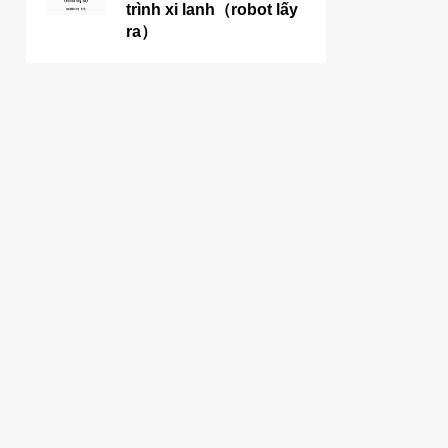
trình xi lanh（robot lấy
ra）