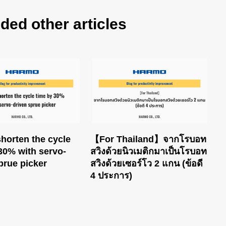
d other articles
horten the cycle
【For Thailand】จากโรบอท
30% with servo-
สวิงด้วยนิวเมติกมาเป็นโรบอท
prue picker
สวิงด้วยเซอร์โว 2 แกน (ข้อดี
4 ประการ)