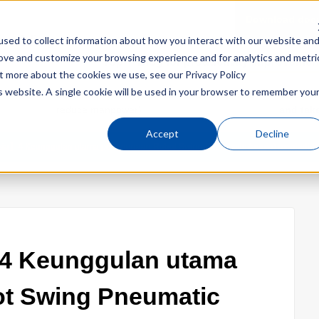
Download doc
n molding
sed to collect information about how you interact with our website an
rove and customize your browsing experience and for analytics and metri
Top
Blog for productivity improvemen
out more about the cookies we use, see our
Privacy Policy
is website. A single cookie will be used in your browser to remember you
in
Box filling system (Operate for 24 hours and
EXZⅡ (R
reduce manpower)
and take
Accept
Decline
sia】4 Keunggulan utama penggunaan Robot Swing Pneumatic (angin) menjadi R
4 Keunggulan utama
t Swing Pneumatic