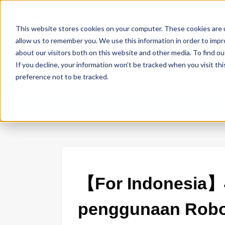
HARMO Co., Ltd.
Guide of process improvement
in Injectio
This website stores cookies on your computer. These cookies are u
allow us to remember you. We use this information in order to imp
about our visitors both on this website and other media. To find 
If you decline, your information won’t be tracked when you visit th
Gran cutter (Improving the
Total link (Overall improvement 
preference not to be tracked.
recycling rate)
Injection molding line）
Blog for productivity improvement
【For Indone
【For Indonesia】
penggunaan Robo